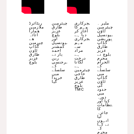
ملیر ۔
شجرکاری
چیئرمین
ریٹائرڈ
چیئرمین
مہم کا
طارق
ملازمین
ٹاؤن
آغاز کر
عزیز
ھمارا
میونسپل
دیا ہے
بلوچ
اثاثہ
کارپوریشن
شجرکاری
اور
ھے
گڈاپ
مہم
میونسپل
چیرمین
طارق
سے
کمشنر
گڈاپ
عزیز
مراد
احمد
ٹاون
بلوچ نے
ہے
یار نے
طارق
محرم
درخت
رین
عزیز
الحرام
لگانا
ایمرجنسی
بلوچ
کے
ہے
کے
سلسلے
چیئرمین
سلسلے
میں
حاجی
میں
گڈاپ
طارق
خریدا
ٹاؤن
عزيز
گیا
کی
بلوچ
حدود
TMC
میں
دورہ
کیا اور
انتظامات
کا
جائزہ
لیا
انہوں
نے کہا
کہ
محرم