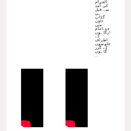
الحرام
کی آمد
سے قبل
ہی
گڈاپ
ٹاؤن
میں
مساجد،امام
بارگاہوں
کے
اطراف
جلوسوں
کے گزر
گاہوں
…