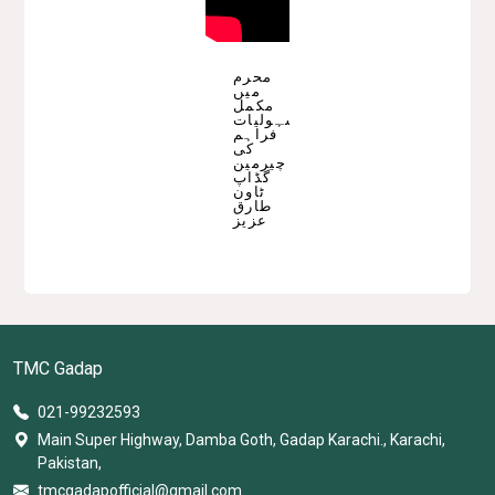
محرم
میں
مکمل
سہولیات
فراہم
کی
چیرمین
گڈاپ
ٹاون
طارق
عزیز
TMC Gadap
021-99232593
Main Super Highway, Damba Goth, Gadap Karachi., Karachi,
Pakistan,
tmcgadapofficial@gmail.com