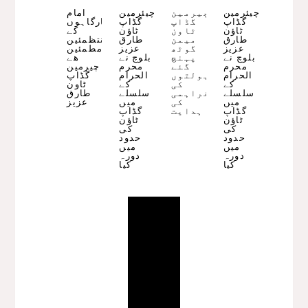
چیئرمین
چیرمین
چیئرمین
امام
گڈاپ
گڈاپ
گڈاپ
بارگاہوں
ٹاؤن
ٹاون
ٹاؤن
کے
طارق
میمن
طارق
منتظمئین
عزیز
گوٹھ
عزیز
مطمئین
بلوچ نے
پہنچ
بلوچ نے
ھے
محرم
گئے
محرم
چیرمین
الحرام
سہولتوں
الحرام
گڈاپ
کے
کی
کے
ٹاون
سلسلے
فراہمی
سلسلے
طارق
میں
کی
میں
عزیز
گڈاپ
ہدایت
گڈاپ
ٹاؤن
ٹاؤن
کی
کی
حدود
حدود
میں
میں
دورہ
دورہ
کیا
کیا